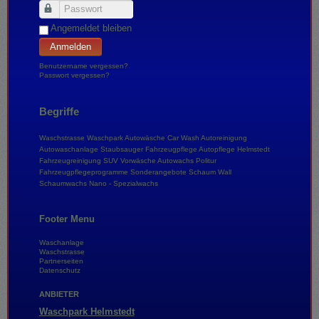
Passwort
Angemeldet bleiben
Anmelden
Benutzername vergessen?
Passwort vergessen?
Begriffe
Waschstrasse
Waschpark
Autowäsche
Car Wash
Autoreinigung
Autowaschanlage
Staubsauger
Fahrzeugpflege
Autopflege
Helmstedt
Fahrzeugreinigung
SUV
Vorwäsche
Autowachs
Politur
Fahrzeugpflegeprogramme
Sonderangebote
Schaum Wall
Schaumwachs
Nano - Spezialwachs
Footer Menu
Waschanlage
Waschstrasse
Partnerseiten
Datenschutz
ANBIETER
Waschpark Helmstedt